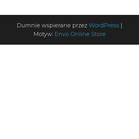
Dumnie wspierane przez
WordPress
|
Motyw:
Envo Online Store